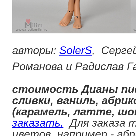
авторы:
SolerS
, Серге
Романова и Радислав Г
стоимость Дианы nude
сливки, ваниль, абрико
(карамель, латте, шо
заказать.
Для заказа т
цветов, например - аб