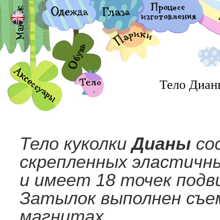
Тело Диан
Тело куколки
Дианы
сос
скрепленных эластичн
и имеет 18 точек подв
Затылок выполнен съе
магнитах.