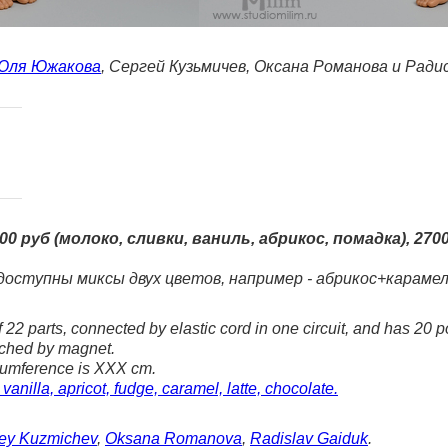
Юля Южакова
, Сергей Кузьмичев, Оксана Романова и Радис
0 руб (молоко, сливки, ваниль, абрикос, помадка), 2700
доступны миксы двух цветов, например - абрикос+караме
 22 parts, connected by elastic cord in one circuit, and has 20 po
ached by magnet.
rcumference is XXX cm.
vanilla, apricot, fudge, caramel, latte, chocolate.
ey Kuzmichev
,
Oksana Romanova
,
Radislav Gaiduk
.