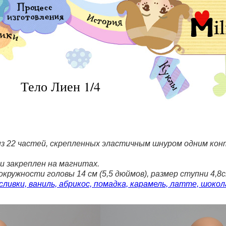
Тело Лиен 1/4
з 22 частей, скрепленных эластичным шнуром одним конт
 закреплен на магнитах.
кружности головы 14 см (5,5 дюймов), размер ступни 4,8с
сливки, ваниль, абрикос, помадка, карамель, латте, шокол