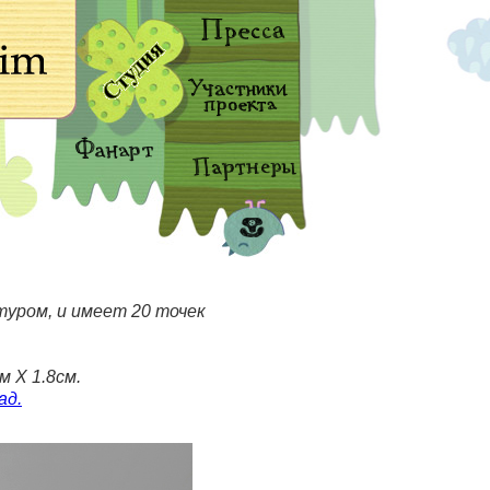
уром, и имеет 20 точек
м Х 1.8см.
ад.