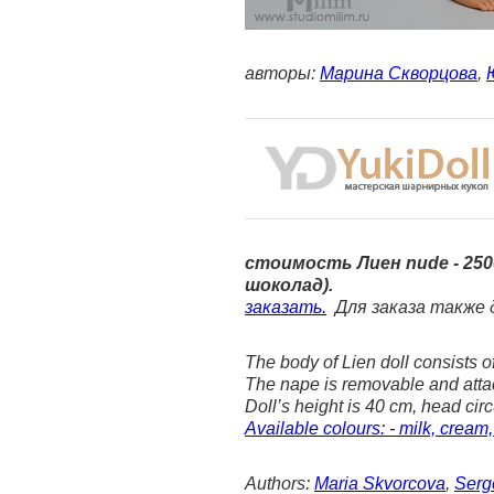
авторы:
Марина Скворцова
,
стоимость Лиен nude - 2500
шоколад).
заказать.
Для заказа также 
The body of Lien doll consists of
The nape is removable and att
Doll’s height is 40 cm, head ci
Available colours: - milk, cream, 
Authors:
Maria Skvorcova
,
Serg