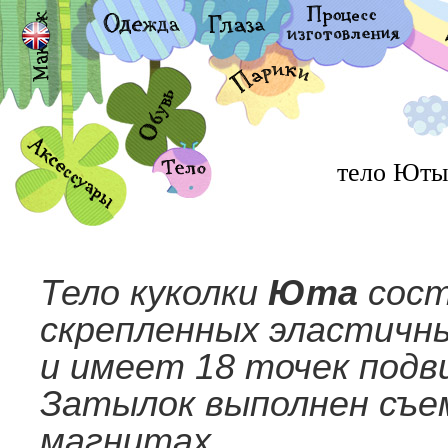
тело Ют
Тело куколки
Юта
сост
скрепленных эластичн
и имеет 18 точек подв
Затылок выполнен съе
магнитах.