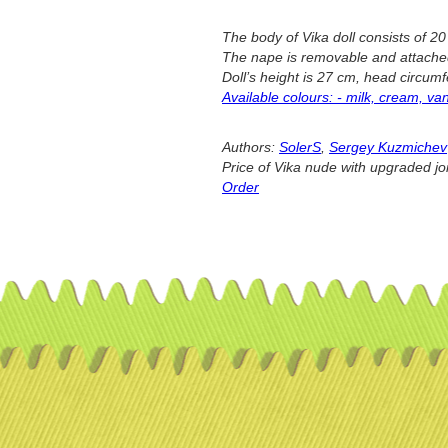
The body of Vika doll consists of 20
The nape is removable and attach
Doll’s height is 27 cm, head circum
Available colours: - milk, cream, van
Authors:
SolerS
,
Sergey Kuzmichev
Price of Vika nude with upgraded joi
Order