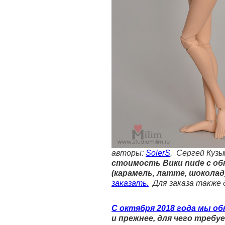
авторы:
SolerS
, Сергей Кузь
стоимость Вики nude с обно
(карамель, латте, шоколад)
заказать.
Для заказа также 
С октября 2018 года мы о
и прежнее, для чего требу