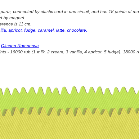
 parts, connected by elastic cord in one circuit, and has 18 points of mob
ed by magnet.
ference is 11 cm.
illa, apricot, fudge, caramel, latte, chocolate.
Oksana Romanova
.
nts - 16000 rub (1 milk, 2 cream, 3 vanilla, 4 apricot, 5 fudge), 18000 r