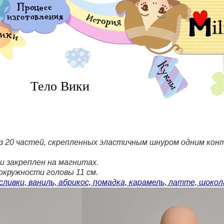
Тело Вики
из 20 частей, скрепленных эластичным шнуром одним конт
 закреплен на магнитах.
окружности головы 11 см.
сливки, ваниль, абрикос, помадка, карамель, латте, шокол