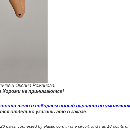
мичев и Оксана Романова.
на Хороми не принимаются!
бновили тело и собираем новый вариант по умолчани
ется отдельно указать это в заказе.
20 parts, connected by elastic cord in one circuit, and has 18 points of 