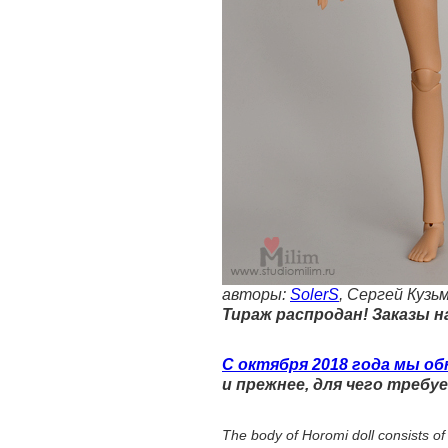
авторы:
SolerS
, Сергей Кузь
Тираж распродан! Заказы 
С октября 2018 года мы о
и прежнее, для чего требу
The body of Horomi doll consists of 