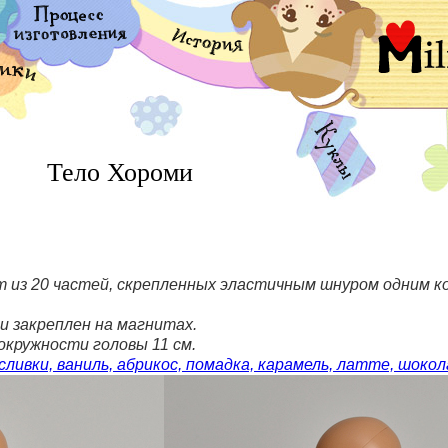
Тело Хороми
т из 20 частей, скрепленных эластичным шнуром одним к
 закреплен на магнитах.
окружности головы 11 см.
сливки, ваниль, абрикос, помадка, карамель, латте, шокол