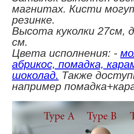
магнитах. Кисти могут
резинке.
Высота куколки 27см, 
см.
Цвета исполнения: -
мо
абрикос, помадка, кара
шоколад.
Также доступ
например помадка+кар