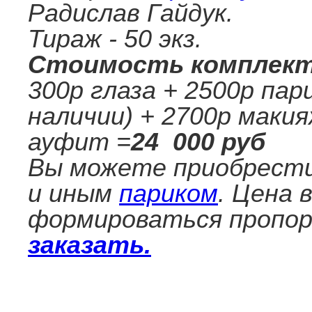
Радислав Гайдук.
Тираж - 50 экз.
Стоимость комплек
300р глаза + 2500р па
наличии) + 2700р макия
ауфит =
24 000 руб
Вы можете приобрест
и иным
париком
. Цена 
формироваться пропор
заказать.