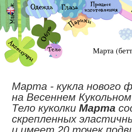
Марта (бетт
Марта - кукла нового 
на Весеннем Кукольном
Тело куколки
Марта
со
скрепленных эластичн
и имеет 20 точек подв