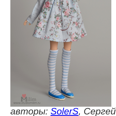
авторы:
SolerS
, Серге