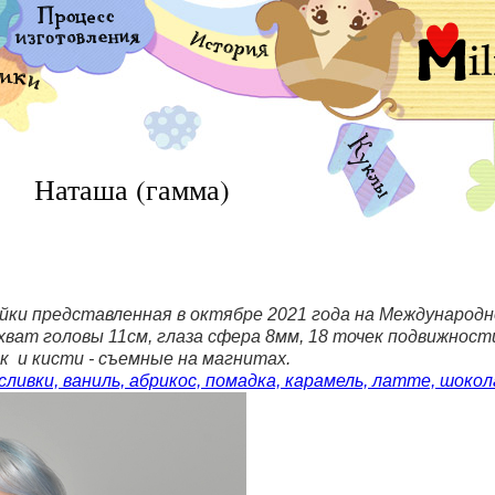
Наташа (гамма)
ейки представленная в октябре 2021 года на Международн
хват головы 11см, глаза сфера 8мм, 18 точек подвижнос
 и кисти - съемные на магнитах.
сливки, ваниль, абрикос, помадка, карамель, латте, шокол