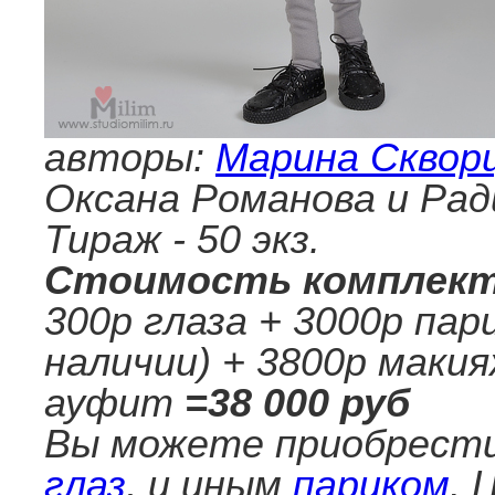
авторы:
Марина Сквор
Оксана Романова и Рад
Тираж - 50 экз.
Стоимость комплек
300р глаза + 3000р па
наличии) + 3800р маки
ауфит
=38 000 руб
Вы можете приобрест
глаз
, и иным
париком
. 