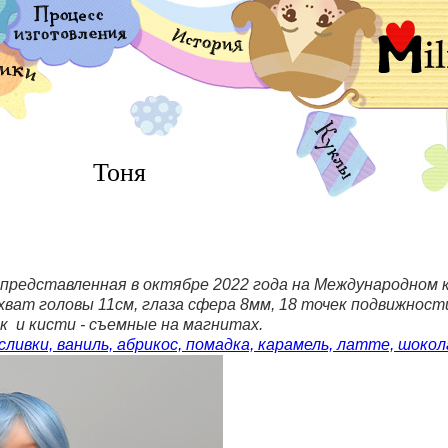
Тоня
и представленная в октябре 2022 года на Международном 
хват головы 11см, глаза сфера 8мм, 18 точек подвижнос
 и кисти - съемные на магнитах.
сливки, ваниль, абрикос, помадка, карамель, латте, шокол