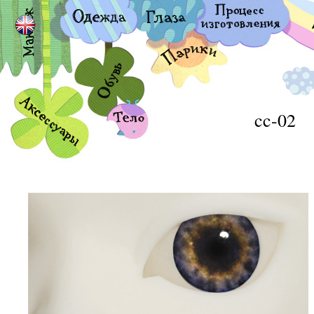
cc-02