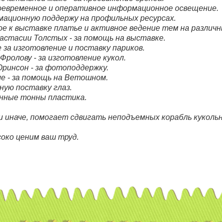
воевременное и оперативное информационное освещение.
рмационную поддержу на профильных ресурсах.
ное к выставке платье и активное ведение тем на различ
астасии Толстых - за помощь на выставке.
за изготовление и поставку париков.
Фролову - за изготовление кукол.
ринсон - за фотоподдержку.
ле - за помощь на Ветошном.
вную поставку глаз.
енные тонны пластика.
ли иначе, помогает сдвигать неподъемных корабль куколь
соко ценим ваш труд.