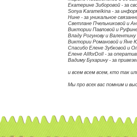
Екатерине Зиборовой - за с
Sonya Karamelkina - за инфо
Нине - за уникальное связан
Светлане Пчельниковой и Ан
Виктории Павловой и Руфине 
Владу Рогунову и Валентину 
Виктории Романовой и Яне Ю
Спасибо Елене Зубковой и О
Елене AllforDoll - за операти
Вадиму Бухарину - за привез
и всем всем всем, кто так и
Мы про всех вас помним и вы