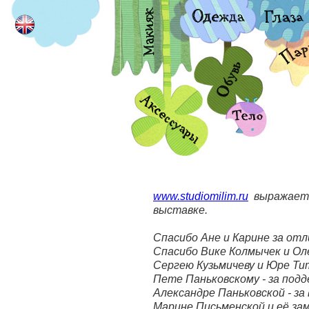
www.studiomilim.ru
выражает с
выставке.
Спасибо Ане и Карине за отл
Спасибо Вике Колмычек и Оле
Сергею Кузьмичеву и Юре Тит
Пете Паньковскому - за подд
Александре Паньковской - за
Марине Письменской и её зам