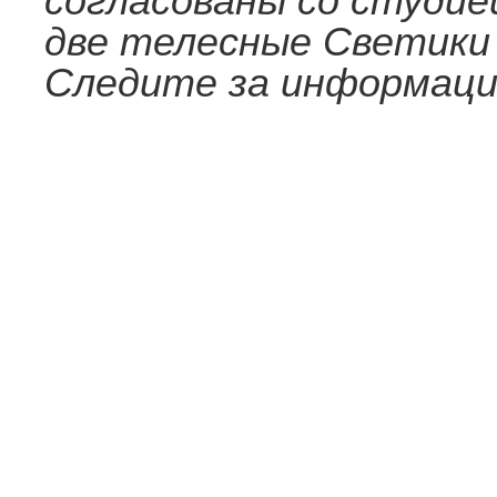
согласованы со студие
две телесные Светики 
Следите за информаци