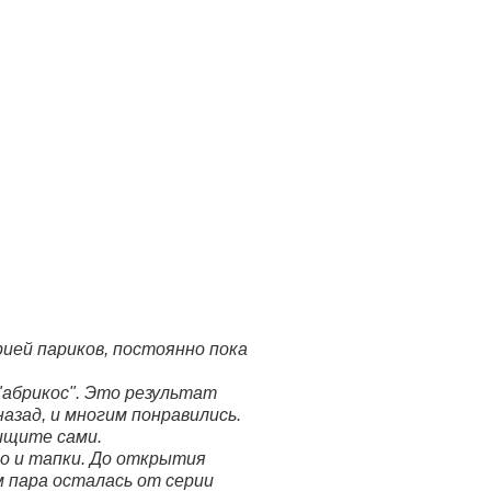
ией париков, постоянно пока
"абрикос". Это результат
азад, и многим понравились.
 ищите сами.
го и тапки. До открытия
м пара осталась от серии